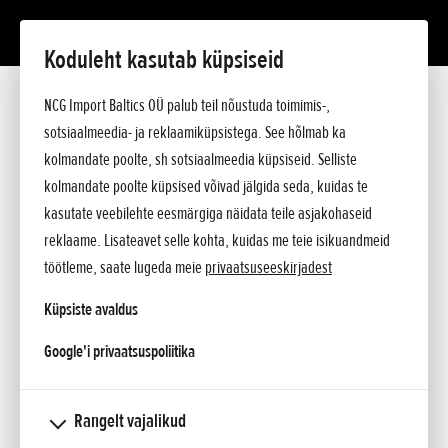
Koduleht kasutab küpsiseid
Ajalugu
Lingid
NCG Import Baltics OÜ palub teil nõustuda toimimis-,
sotsiaalmeedia- ja reklaamiküpsistega. See hõlmab ka
1906-1947
kolmandate poolte, sh sotsiaalmeedia küpsiseid. Selliste
kolmandate poolte küpsised võivad jälgida seda, kuidas te
1948-1957
kasutate veebilehte eesmärgiga näidata teile asjakohaseid
1958-1967
reklaame. Lisateavet selle kohta, kuidas me teie isikuandmeid
1968-1977
töötleme, saate lugeda meie
privaatsuseeskirjadest
1978-1987
Küpsiste avaldus
1988-1997
opens in a new tab
Google'i privaatsuspoliitika
1998-2001
2002-2005
Rangelt vajalikud