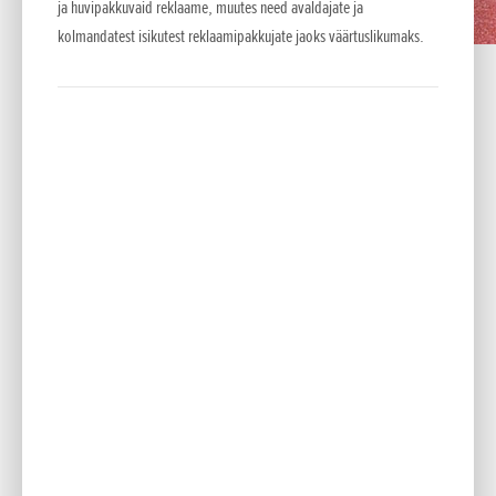
ja huvipakkuvaid reklaame, muutes need avaldajate ja
mootorratas jäi 125 cm3
kolmandatest isikutest reklaamipakkujate jaoks väärtuslikumaks.
klassis kuuendaks.
Mais 1961 asutati
Hamburgis European Honda
Motor Trading Co. Ettevõte
nimetati hiljem ümber
Honda Deutschland GmbH-
ks ja asub praegu
Offenbachis.
Mike Hailwood võitis aastal
1961 lsle of Mani saarel
Hondaga nii 125 kui 250 TT.
Ta sai 250 cm3 klassis ka
maailmameistriks.
Austraallasest Tom Phillisest