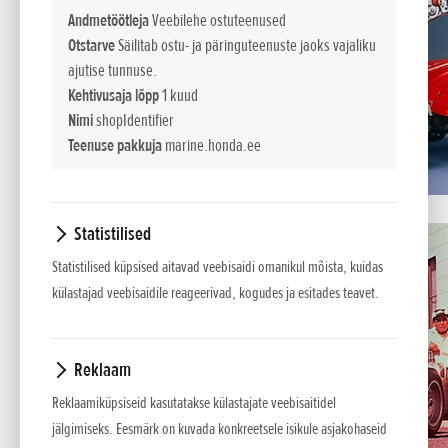
pidustustel aastal 1998.
Andmetöötleja
Veebilehe ostuteenused
Otstarve
Säilitab ostu- ja päringuteenuste jaoks vajaliku
Super Cub avas Hondale
ajutise tunnuse.
uksed paljudes maades
Kehtivusaja lõpp
1 kuud
mitmel pool maailmas, eriti
Nimi
shopIdentifier
Euroopas. 1960. aastate
Teenuse pakkuja
marine.honda.ee
alguses müüdi üle poole
miljoni Super Cubi aastas.
Rekordarvuni 900 000 jõuti
Statistilised
aastal 1963. Tootmise
kõrghetkel lahkus
Statistilised küpsised aitavad veebisaidi omanikul mõista, kuidas
konveierilt uus Super Cub
külastajad veebisaidile reageerivad, kogudes ja esitades teavet.
iga 12 sekundi järel!
Aastal 1959 osales Honda
Reklaam
kuulsatel Tourist Trophy
Reklaamiküpsiseid kasutatakse külastajate veebisaitidel
võistlustel legendaarsel Isle
jälgimiseks. Eesmärk on kuvada konkreetsele isikule asjakohaseid
of Man saarel. Honda