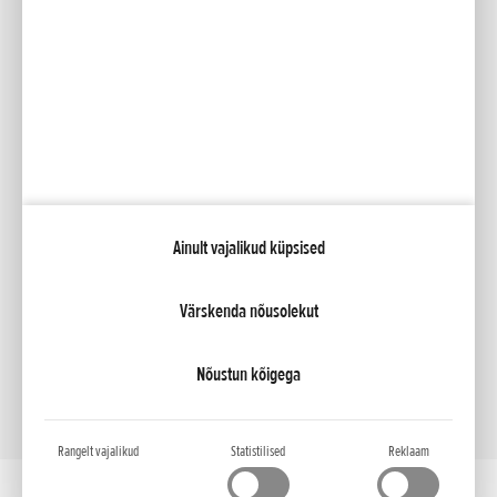
Facebook
YouTube
Kataloogid
Minu Honda
Ainult vajalikud küpsised
NCG Import Baltics OÜ
Privaatsustingimused ja küpsiste poliitika
Küpsiste seaded
Värskenda nõusolekut
Nõustun kõigega
Rangelt vajalikud
Statistilised
Reklaam