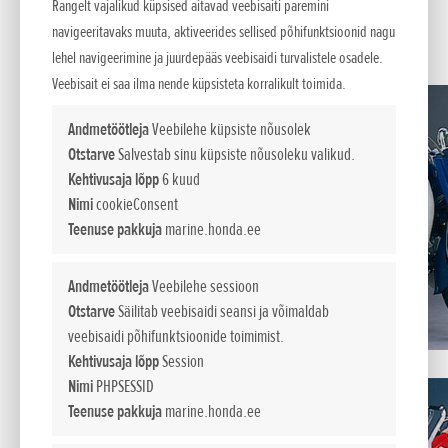
2006-2008
Rangelt vajalikud küpsised aitavad veebisaiti paremini
navigeeritavaks muuta, aktiveerides sellised põhifunktsioonid nagu
Honda 1958-1967
lehel navigeerimine ja juurdepääs veebisaidi turvalistele osadele.
Veebisait ei saa ilma nende küpsisteta korralikult toimida.
C 100 Super Cubi esitlus
aastal 1958 oli tõeliseks
Andmetöötleja
Veebilehe küpsiste nõusolek
verstapostiks.
Otstarve
Salvestab sinu küpsiste nõusoleku valikud.
Motorollerit meenutav
Kehtivusaja lõpp
6 kuud
mopeed toodi avalikkuse
Nimi
cookieConsent
Teenuse pakkuja
marine.honda.ee
ette lööklausega "You meet
the nicest people on a
Honda". Laiale üldsusele
Andmetöötleja
Veebilehe sessioon
Otstarve
Säilitab veebisaidi seansi ja võimaldab
meeldinud lause on käinud
veebisaidi põhifunktsioonide toimimist.
Hondaga kaasas aastaid ja
Kehtivusaja lõpp
Session
püsinud nii elujõulisena, et
Nimi
PHPSESSID
see võeti uuesti kasutusele
Teenuse pakkuja
marine.honda.ee
Honda 50. aastapäeva