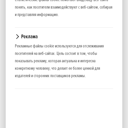
Стандарт NMEA2000® позволяет без труда подключать к
понять, как посетители взаимодействуют с веб-сайтом, собирая
моделям BF80/BF100 любые другие популярные
и представляя информацию.
устройства, совместимые с протоколом NMEA2000®,
например, плоттеры и локаторы.
Реклама
Контроль холостого хода в диапазоне 650-1000 об/мин
Рекламные файлы cookie используются для отслеживания
обеспечивает четкую регулировку при низких скоростях,
посетителей на веб-сайтах. Цель состоит в том, чтобы
что значительно упрощает любую рыбалку или швартовку
показывать рекламу, которая актуальна и интересна
в порту.
конкретному человеку, что делает ее более ценной для
издателей и сторонних поставщиков рекламы.
BLAST™
Программируемый впрыск топлива Honda PGMFI,
единственная в своем роде система BLAST™ и мощная
коробка переключения передач с низким передаточным
числом 2,33:1 – все это обеспечивает невероятное
ускорение. Точный контроль количества подаваемого в
каждый из четырех цилиндров топлива и регулировка