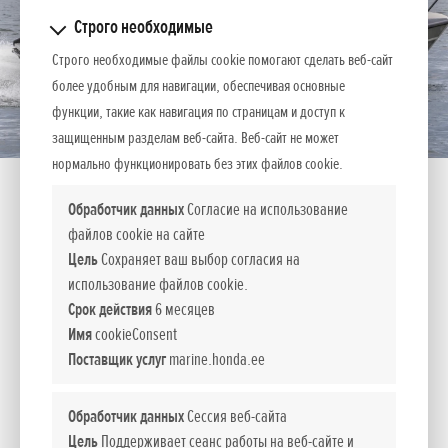
Строго необходимые
Строго необходимые файлы cookie помогают сделать веб-сайт
более удобным для навигации, обеспечивая основные
функции, такие как навигация по страницам и доступ к
защищенным разделам веб-сайта. Веб-сайт не может
нормально функционировать без этих файлов cookie.
Обработчик данных
Согласие на использование
файлов cookie на сайте
НАДЕЖНЫЕ ПАРТНЕРЫ
Цель
Сохраняет ваш выбор согласия на
использование файлов cookie.
Легкие, компакные и оснащенные уникальными
Срок действия
6 месяцев
технологиями Honda моторы BF80 и BF100 являются
Имя
cookieConsent
особенно эффективными и очень надежными, что для вас
Поставщик услуг
marine.honda.ee
будет означать увлекательные и беззаботные
приключения на воде.
Обработчик данных
Сессия веб-сайта
Цель
Поддерживает сеанс работы на веб-сайте и