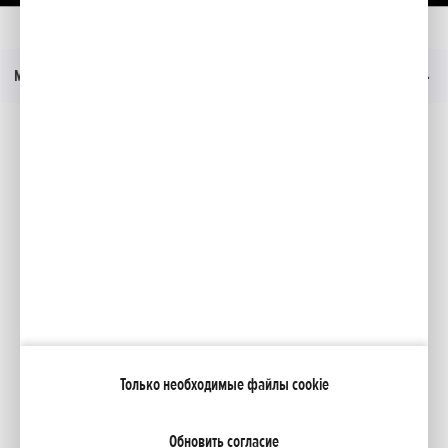
Главная
Moдeли
BF 100
Презентация
Меню
Социальные медиа
Facebook
YouTube
Moя Honda
Только необходимые файлы cookie
NCG Import Baltics OÜ
ПОЛИТИКА КОНФИДЕНЦИАЛЬНОСТИ
Настройки файлов cookie
Обновить согласие