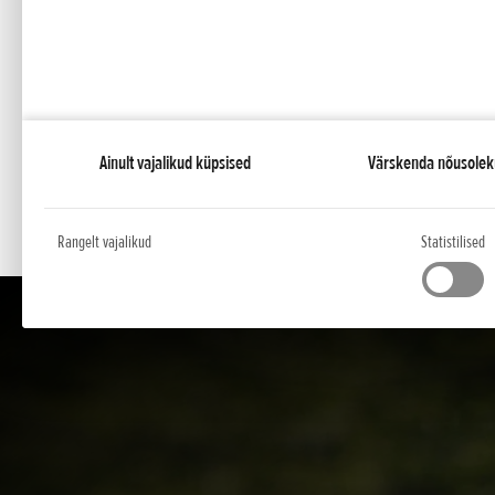
O Madalas vees sõitmise asend
O Gaasirull täpsemaks juhtimiseks
O Kerge ja kompaktne: lihtne transportida
Ainult vajalikud küpsised
Värskenda nõusolek
Rangelt vajalikud
Statistilised