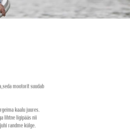
ta,seda mootorit suudab
ergeima kaalu juures.
 lihtne ligipääs nii
ijuhi randme külge.