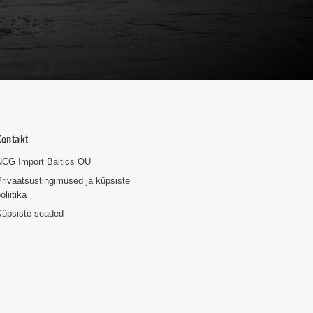
Kontakt
NCG Import Baltics OÜ
rivaatsustingimused ja küpsiste
oliitika
Küpsiste seaded