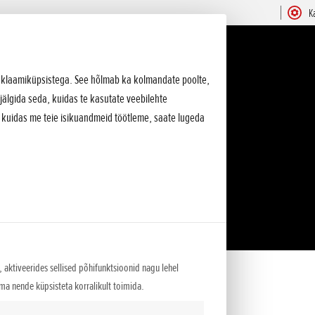
K
 reklaamiküpsistega. See hõlmab ka kolmandate poolte,
jälgida seda, kuidas te kasutate veebilehte
, kuidas me teie isikuandmeid töötleme, saate lugeda
 aktiveerides sellised põhifunktsioonid nagu lehel
lma nende küpsisteta korralikult toimida.