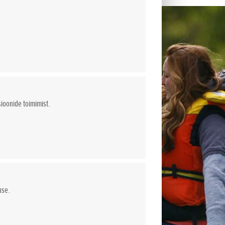
sioonide toimimist.
use.