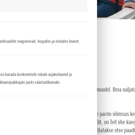
veebisaidile reageerivad, kogudes ja esitades teavet.
 on kuvada konkreetsele isikule asjakohaseid ja
eklaamipakkujate jaoks väärtuslikumaks.
deaalne kasutamiseks väikepaatidel, julladel ja kanuudel. Ilma nalja
aalse karburaatoriga, et tagada kõigile sõitjatele parim võimsus k
m. Et kindlustada turvaline ja tõrgeteta paadisõit, on Teil ühe käega
aalsidurile ja avariiseiskamise lülitile, mis kinnitatakse otse paad