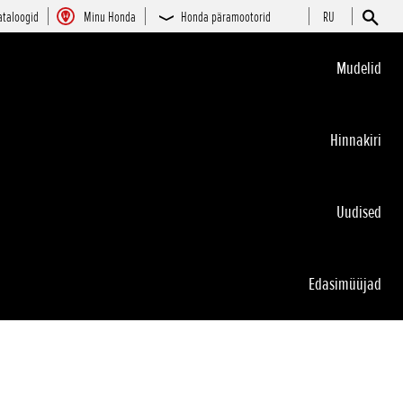
ataloogid
Minu Honda
Honda päramootorid
RU
Mudelid
Hinnakiri
Uudised
Edasimüüjad