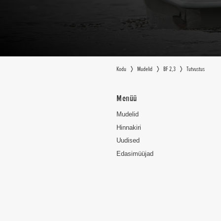
Kodu
Mudelid
BF 2,3
Tutvustus
Menüü
Mudelid
Hinnakiri
Uudised
Edasimüüjad