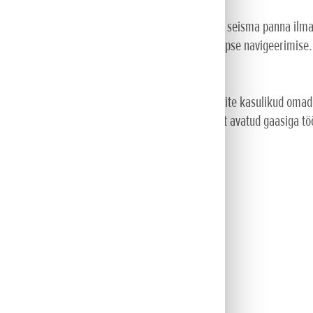
ustatud 4-taktiline mootor, mistõttu saab paadi seisma panna ilma
eerida edasikäigu aktiveerumist, mis tagab Teile täpse navigeerimise
lel on samal ajal kõik Honda 4-taktiliste mootorite kasulikud omadu
äretult lihtne eemaldada ja transportida. Täielikult avatud gaasiga t
aset
sasti ühe käega kasutada
miseks