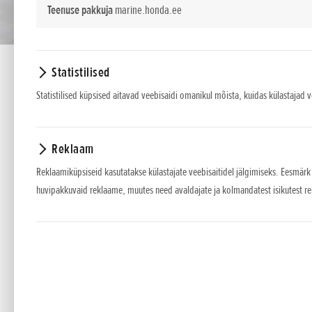
Teenuse pakkuja
marine.honda.ee
Statistilised
Statistilised küpsised aitavad veebisaidi omanikul mõista, kuidas külastajad 
Reklaam
LIHTNE KUI LAPSEMÄNG
Reklaamiküpsiseid kasutatakse külastajate veebisaitidel jälgimiseks. Eesmärk
huvipakkuvaid reklaame, muutes need avaldajate ja kolmandatest isikutest r
Honda BF 2.3 on kerge, lihtsasti transporditav ning i
igaüks probleemideta käsitseda.
ÄÄRMISELT LIHTNE.
Täiustasime BF 2.3 mudelit optim
Selle mootori võimsuse ja kaalu suhe on oma klassi pari
gaasihoova käepidemele kui ka automaatsele tsentrifug