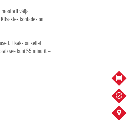
 mootorit välja
. Kitsastes kohtades on
sed. Lisaks on sellel
öötab see kuni 55 minutit –
KÜSI 
SOOVI
KONTA