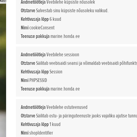
Küsi lisa
Andmetöötleja
Veebilehe küpsiste nõusolek
Otstarve
Salvestab sinu küpsiste nõusoleku valikud.
Kehtivusaja lõpp
6 kuud
Nimi
cookieConsent
Teenuse pakkuja
marine.honda.ee
Andmetöötleja
Veebilehe sessioon
Otstarve
Säilitab veebisaidi seansi ja võimaldab veebisaidi põhifunkt
Kehtivusaja lõpp
Session
Nimi
PHPSESSID
Teenuse pakkuja
marine.honda.ee
Andmetöötleja
Veebilehe ostuteenused
Otstarve
Säilitab ostu- ja päringuteenuste jaoks vajaliku ajutise tunn
Kehtivusaja lõpp
1 kuud
Nimi
shopIdentifier