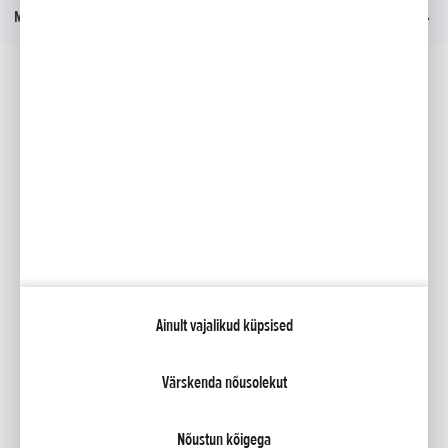
Menüü
Sotsiaalmeedia
Facebook
YouTube
Kataloogid
Minu Honda
Ainult vajalikud küpsised
NCG Import Baltics OÜ
Privaatsustingimused ja küpsiste poliitika
Küpsiste seaded
Värskenda nõusolekut
Nõustun kõigega