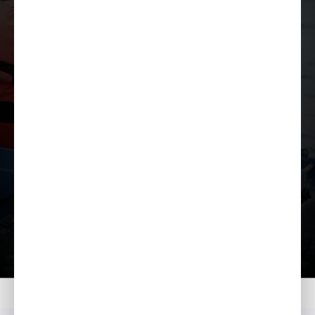
Lae tutvustus alla
Kodu
Mudelid
BF 8
Tutvustus