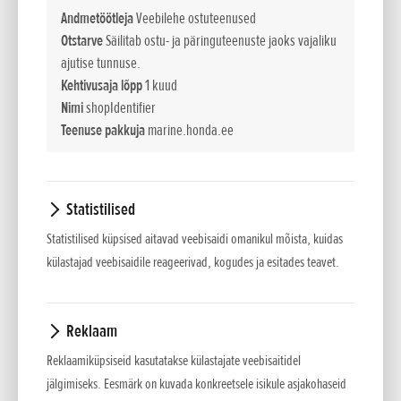
mootoritele kindlad olla.
Andmetöötleja
Veebilehe ostuteenused
Otstarve
Säilitab ostu- ja päringuteenuste jaoks vajaliku
ESMAKLASSILINE JÕUDLUS.
Mootoril on parim kiirendus
ajutise tunnuse.
kõikidel pööretel ning saate pukseerimisel kasutada
Kehtivusaja lõpp
1 kuud
madalaimat tühikäigukiirust. BF 8 tagab tänu veekindlale
Nimi
shopIdentifier
Teenuse pakkuja
marine.honda.ee
digitaalsele süütesüsteemile optimaalse kütuse põlemise.
MANÖÖVERDAMINE VAID SÕRMELIIGUTUSE ABIL.
BF 8
mudelid on varustatud lihtsasti kasutatava gaasihoova ja
Statistilised
roolipinni asendi fiksaatori ning suure käigukangiga, mis
Statistilised küpsised aitavad veebisaidi omanikul mõista, kuidas
asub mootori eesotsas. Lisaks vähendab ainulaadne
külastajad veebisaidile reageerivad, kogudes ja esitades teavet.
pendelliikumisega amortisaatorite süsteem vibratsiooni,
tagades tõeliselt mugava paadisõidu.
Reklaam
ALATI USALDUSVÄÄRNE.
Vajate mootorit, mis ei vea Teid alt,
Reklaamiküpsiseid kasutatakse külastajate veebisaitidel
eriti kui viibite kaldast kaugel. BF 8 mudelitel on hulk
jälgimiseks. Eesmärk on kuvada konkreetsele isikule asjakohaseid
hoiatussüsteeme, sealhulgas ülekuumenemise, õlisurve ja