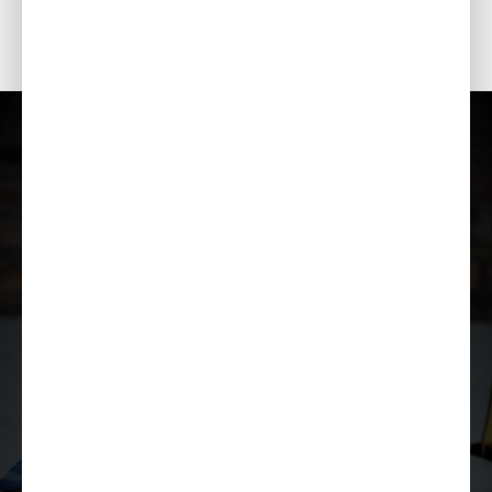
O Lihtne käivitus