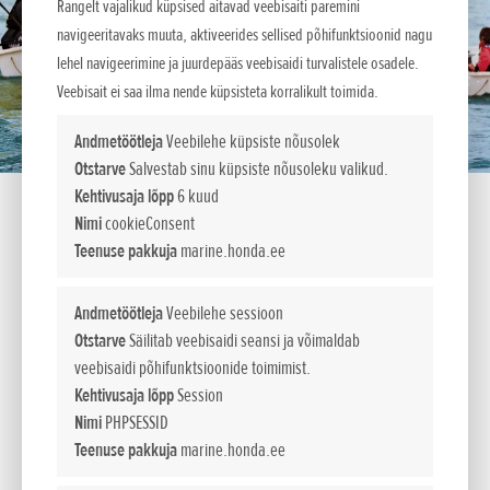
Rangelt vajalikud küpsised aitavad veebisaiti paremini
navigeeritavaks muuta, aktiveerides sellised põhifunktsioonid nagu
lehel navigeerimine ja juurdepääs veebisaidi turvalistele osadele.
Veebisait ei saa ilma nende küpsisteta korralikult toimida.
Andmetöötleja
Veebilehe küpsiste nõusolek
Otstarve
Salvestab sinu küpsiste nõusoleku valikud.
Kehtivusaja lõpp
6 kuud
Nimi
cookieConsent
Teenuse pakkuja
marine.honda.ee
HEISAKE PURJED TÕELISEKS
Andmetöötleja
Veebilehe sessioon
Otstarve
Säilitab veebisaidi seansi ja võimaldab
ELAMUSEKS
veebisaidi põhifunktsioonide toimimist.
Kehtivusaja lõpp
Session
Nimi
PHPSESSID
Kui Teie meresõidud on väga erinevat laadi ning Te vajate
Teenuse pakkuja
marine.honda.ee
võimalikult paindlikke lahendusi, võite just nendele