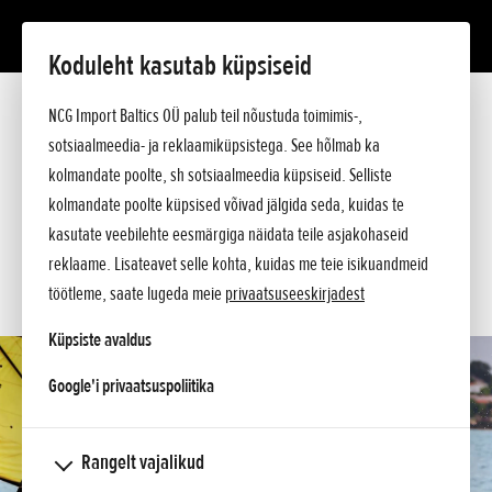
Koduleht kasutab küpsiseid
BF 8
Tutvustus
NCG Import Baltics OÜ palub teil nõustuda toimimis-,
Tehnilised andmed
sotsiaalmeedia- ja reklaamiküpsistega. See hõlmab ka
Hinnakiri
KÜSI PAKKUMIST
kolmandate poolte, sh sotsiaalmeedia küpsiseid. Selliste
Küsi lisa
kolmandate poolte küpsised võivad jälgida seda, kuidas te
SOOVIN TEENINDUSE AEGA
kasutate veebilehte eesmärgiga näidata teile asjakohaseid
reklaame. Lisateavet selle kohta, kuidas me teie isikuandmeid
KONTAKT
töötleme, saate lugeda meie
privaatsuseeskirjadest
Küpsiste avaldus
opens in a new tab
Google'i privaatsuspoliitika
Rangelt vajalikud