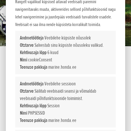
Rangelt vajalikud küpsised aitavad veebisaiti paremini
navigeeritavaks muuta, aktiveerides sellised põhifunktsioonid nagu
lehel navigeerimine ja juurdepääs veebisaidi turvalistele osadele.
Veebisait ei saa ilma nende küpsisteta korralikult toimida.
Andmetöötleja
Veebilehe küpsiste nõusolek
Otstarve
Salvestab sinu küpsiste nõusoleku valikud.
Kehtivusaja lõpp
6 kuud
Nimi
cookieConsent
Küsi lisainfot
Teenuse pakkuja
marine.honda.ee
Andmetöötleja
Veebilehe sessioon
SINU NIMI:
*
Otstarve
Säilitab veebisaidi seansi ja võimaldab
veebisaidi põhifunktsioonide toimimist.
Kehtivusaja lõpp
Session
E-MAIL/TELEFON:
*
Nimi
PHPSESSID
Teenuse pakkuja
marine.honda.ee
VALI KOHT:
*