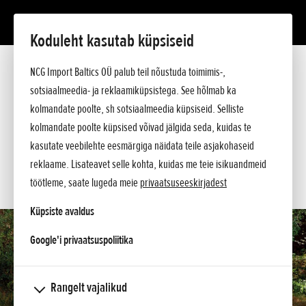
Koduleht kasutab küpsiseid
BF 20
Tutvustus
NCG Import Baltics OÜ palub teil nõustuda toimimis-,
Tehnilised andmed
sotsiaalmeedia- ja reklaamiküpsistega. See hõlmab ka
Hinnakiri
KÜSI PAKKUMIST
kolmandate poolte, sh sotsiaalmeedia küpsiseid. Selliste
Küsi lisa
kolmandate poolte küpsised võivad jälgida seda, kuidas te
SOOVIN TEENINDUSE AEGA
kasutate veebilehte eesmärgiga näidata teile asjakohaseid
reklaame. Lisateavet selle kohta, kuidas me teie isikuandmeid
KONTAKT
töötleme, saate lugeda meie
privaatsuseeskirjadest
Küpsiste avaldus
opens in a new tab
Google'i privaatsuspoliitika
Rangelt vajalikud