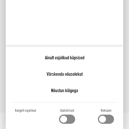
Facebook
YouTube
Kataloogid
Minu Honda
Ainult vajalikud küpsised
NCG Import Baltics OÜ
Privaatsustingimused ja küpsiste poliitika
Küpsiste seaded
Värskenda nõusolekut
Nõustun kõigega
Rangelt vajalikud
Statistilised
Reklaam