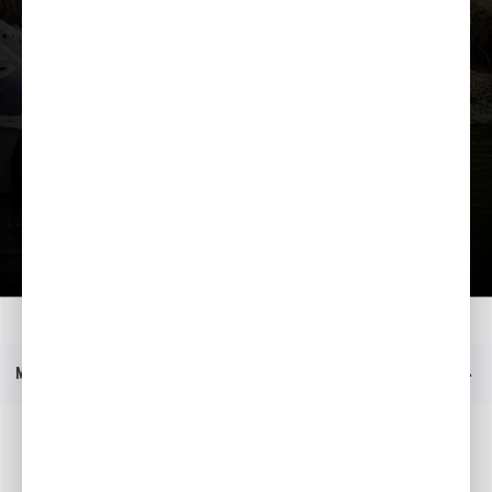
Lae tutvustus alla
Kodu
Mudelid
BF 20
Küsi lisa
Menüü
Sotsiaalmeedia