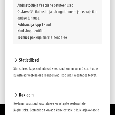
Andmetöötleja
Veebilehe ostuteenused
Otstarve
Säilitab ostu- ja päringuteenuste jaoks vajaliku
KÜSIMUS:
ajutise tunnuse.
Kehtivusaja lõpp
1 kuud
Nimi
shopIdentifier
Teenuse pakkuja
marine.honda.ee
Statistilised
*
- Tärniga tähistatud väljade täitmine on tingimata
Statistilised küpsised aitavad veebisaidi omanikul mõista, kuidas
vajalik.
külastajad veebisaidile reageerivad, kogudes ja esitades teavet.
Reklaam
Reklaamiküpsiseid kasutatakse külastajate veebisaitidel
jälgimiseks. Eesmärk on kuvada konkreetsele isikule asjakohaseid